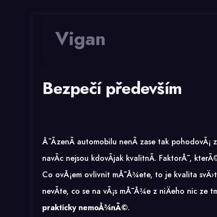
Vigan
Bezpečí především
Å˜Ã­zenÃ­ automobilu nenÃ­ zase tak pohodovÃ¡ zÃ
navÃ­c nejsou kdovÃ­jak kvalitnÃ­. FaktorÅ¯, kte
Co ovÅ¡em ovlivnit mÅ¯Å¾ete, to je kvalita svÄ›
nevÃ­te, co se na vÃ¡s mÅ¯Å¾e z niÄeho nic ze t
prakticky nemoÅ¾nÃ©
.