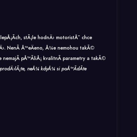
lepÅ¡Ã­ch, stÃ¡le hodnÄ› motoristÅ¯ chce
zemÄ›. NenÃ­ Å™eÄeno, Å¾e nemohou takÃ©
e nemajÃ­ pÅ™Ã­liÅ¡ kvalitnÃ­ parametry a takÃ©
prodÄ›lÃ¡te, neÅ¾ kdyÅ¾ si poÅ™Ã­dÃ­te