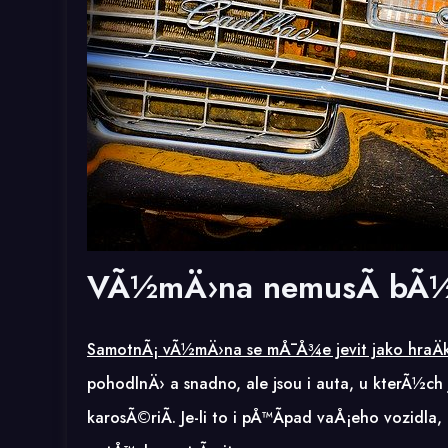
VÃ½mÄ›na nemusÃ­ bÃ½
SamotnÃ¡ vÃ½mÄ›na se mÅ¯Å¾e jevit jako hraÄk
pohodlnÄ› a snadno, ale jsou i auta, u kterÃ½
karosÃ©riÃ­. Je-li to i pÅ™Ã­pad vaÅ¡eho vozidla