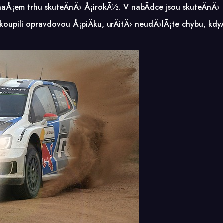
aÅ¡em trhu skuteÄnÄ› Å¡irokÃ½. V nabÃ­dce jsou skuteÄnÄ›
 koupili opravdovou Å¡piÄku, urÄitÄ› neudÄ›lÃ¡te chybu, kdy