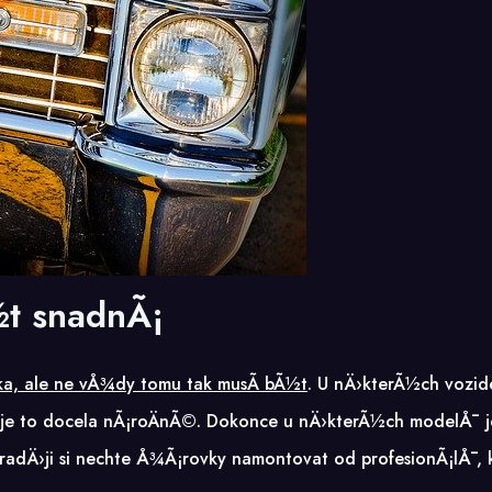
t snadnÃ¡
a, ale ne vÅ¾dy tomu tak musÃ­ bÃ½t
. U nÄ›kterÃ½ch vozid
ch je to docela nÃ¡roÄnÃ©. Dokonce u nÄ›kterÃ½ch modelÅ¯ 
, radÄ›ji si nechte Å¾Ã¡rovky namontovat od profesionÃ¡lÅ¯, k