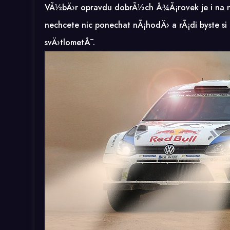
VÃ½bÄ›r opravdu dobrÃ½ch Å¾Ã¡rovek je i na n
nechcete nic ponechat nÃ¡hodÄ› a rÃ¡di byste si
svÄ›tlometÅ¯.