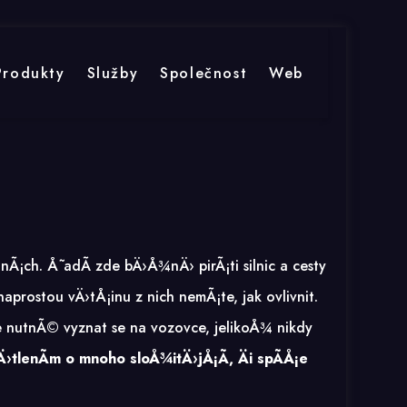
Produkty
Služby
Společnost
Web
Ã¡ch. Å˜adÃ­ zde bÄ›Å¾nÄ› pirÃ¡ti silnic a cesty
aprostou vÄ›tÅ¡inu z nich nemÃ¡te, jak ovlivnit.
je nutnÃ© vyznat se na vozovce, jelikoÅ¾ nikdy
tlenÃ­m o mnoho sloÅ¾itÄ›jÅ¡Ã­, Äi spÃ­Å¡e