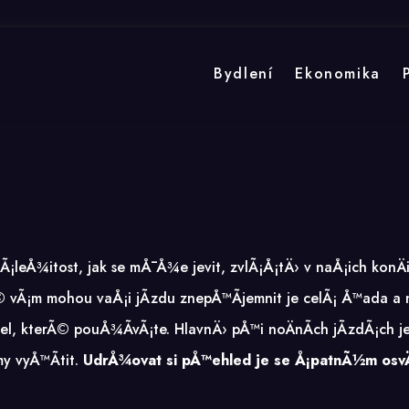
Bydlení
Ekonomika
¡leÅ¾itost, jak se mÅ¯Å¾e jevit, zvlÃ¡Å¡tÄ› v naÅ¡ich konÄin
rÃ© vÃ¡m mohou vaÅ¡i jÃ­zdu znepÅ™Ã­jemnit je celÃ¡ Å™ada a n
tel, kterÃ© pouÅ¾Ã­vÃ¡te. HlavnÄ› pÅ™i noÄnÃ­ch jÃ­zdÃ¡ch 
my vyÅ™Ã­tit.
UdrÅ¾ovat si pÅ™ehled je se Å¡patnÃ½m osvÄ›