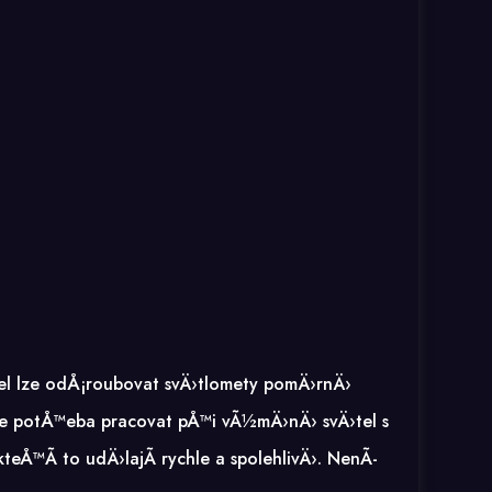
el lze odÅ¡roubovat svÄ›tlomety pomÄ›rnÄ›
je potÅ™eba pracovat pÅ™i vÃ½mÄ›nÄ› svÄ›tel s
teÅ™Ã­ to udÄ›lajÃ­ rychle a spolehlivÄ›. NenÃ­