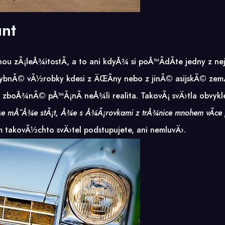
nt
u zÃ¡leÅ¾itostÃ­, a to ani kdyÅ¾ si poÅ™Ã­dÃ­te jedny z nej
 pochybnÃ© vÃ½robky kdesi z ÄŒÃ­ny nebo z jinÃ© asijskÃ© 
¡e zboÅ¾nÃ© pÅ™Ã¡nÃ­ neÅ¾li realita. TakovÃ¡ svÄ›tla obvykl
e mÅ¯Å¾e stÃ¡t, Å¾e s Å¾Ã¡rovkami z trÅ¾nice mnohem vÃ­ce 
m takovÃ½chto svÄ›tel podstupujete, ani nemluvÄ›.