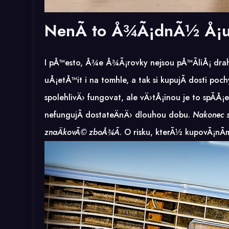
NenÃ­ to Å¾Ã¡dnÃ½ Å¡u
I pÅ™esto, Å¾e Å¾Ã¡rovky nejsou pÅ™Ã­liÅ¡ draho
uÅ¡etÅ™it i na tomhle, a tak si kupujÃ­ dosti
spolehlivÄ› fungovat, ale vÄ›tÅ¡inou je to spÃ­Å
nefungujÃ­ dostateÄnÄ› dlouhou dobu.
Nakonec s
znaÄkovÃ© zboÅ¾Ã­
. O risku, kterÃ½ kupovÃ¡nÃ­