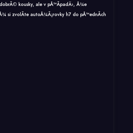
 dobrÃ© kousky, ale v pÅ™Ã­padÄ›, Å¾e
Å¾ si zvolÃ­te
autoÅ¾Ã¡rovky h7
do pÅ™ednÃ­ch