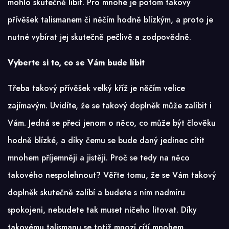
mohlo skutečně líbit. Pro mnohé je potom takový
přívěšek talismanem či něčím hodně blízkým, a proto je
nutné vybírat jej skutečně pečlivě a zodpovědně.
Vyberte si to, co se Vám bude líbit
Třeba takový
přívěšek velký kříž
je něčím velice
zajímavým. Uvidíte, že se takový doplněk může zalíbit i
Vám. Jedná se přeci jenom o něco, co může být člověku
hodně blízké, a díky čemu se bude daný jedinec cítit
mnohem příjemněji a jistěji. Proč se tedy na něco
takového nespolehnout? Věřte tomu, že se Vám takový
doplněk skutečně zalíbí a budete s ním nadmíru
spokojeni, nebudete tak muset ničeho litovat. Díky
takovému talismanu se totiž mnozí cítí mnohem