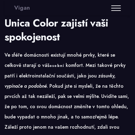
Vigan
Unica Color zajistí vaši
spokojenost
Ve sféře domácnosti existují mnohé prvky, které se
celkově starají o váš
komfort. Mezi takové prvky
osobní
patří i elektroinstalační součásti, jako jsou
zásuvky,
vypínače a podobné
. Pokud jste si mysleli, že na těchto
prvcích až tak nezáleží, pak se velmi mýlíte. Uvidíte sami,
že po tom, co svou domácnost změníte v tomto ohledu,
bude vypadat o mnoho jinak, a to samozřejmě lépe.
Záleží proto jenom na vašem rozhodnutí, zdali svou