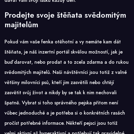
dávat vám svojí lásku každý den.
Prodejte svoje štěňata svědomitým
majitelům
Pokud vám vaše fenka otěhotní a vy nemáte kam dát
štěňata, je náš inzertní portál skvělou možností, jak je
buď darovat, nebo prodat a to zcela zdarma a do rukou
svědomitých majitelů. Naši návštěvníci jsou totiž z valné
většiny milovníci psů, kteří jim zasvětili nebo chtějí
zasvětit svůj život a nikdy by se tak k nim nechovali
špatně. Vybrat si toho správného pejska přitom není
vůbec jednoduché a je potřeba si o konkrétních rasách
pročíst potřebné informace. Někteří pejsci jsou totiž
velmi aktivní až hyperaktivní a potřebují tak pravidelné