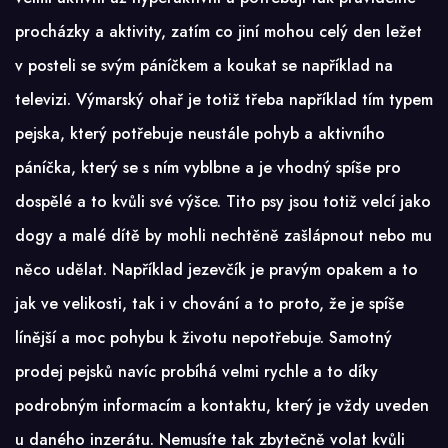
procházky a aktivity, zatím co jiní mohou celý den ležet
v posteli se svým páníčkem a koukat se například na
televizi. Výmarský ohař je totiž třeba například tím typem
pejska, který potřebuje neustále pohyb a aktivního
páníčka, který se s ním vyblbne a je vhodný spíše pro
dospělé a to kvůli své výšce. Tito psy jsou totiž velcí jako
dogy a malé dítě by mohli nechtěně zašlápnout nebo mu
něco udělat. Například jezevčík je pravým opakem a to
jak ve velikosti, tak i v chování a to proto, že je spíše
línější a moc pohybu k životu nepotřebuje. Samotný
prodej pejsků navíc probíhá velmi rychle a to díky
podrobným informacím a kontaktu, který je vždy uveden
u daného inzerátu. Nemusíte tak zbytečně volat kvůli