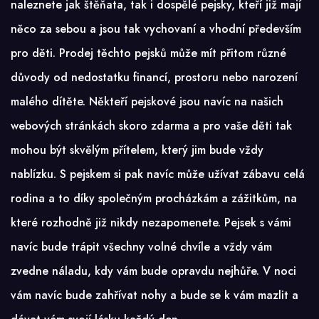
naleznete jak štěňata, tak i dospělé pejsky, kteří již mají
něco za sebou a jsou tak vychovaní a vhodní především
pro děti. Prodej těchto pejsků může mít přitom různé
důvody od nedostatku financí, prostoru nebo narození
malého dítěte. Někteří pejskové jsou navíc na našich
webových stránkách skoro zdarma a pro vaše děti tak
mohou být skvělým přítelem, který jim bude vždy
nablízku. S pejskem si pak navíc může užívat zábavu celá
rodina a to díky společným procházkám a zážitkům, na
které rozhodně již nikdy nezapomenete. Pejsek s vámi
navíc bude trápit všechny volné chvíle a vždy vám
zvedne náladu, kdy vám bude opravdu nejhůře. V noci
vám navíc bude zahřívat nohy a bude se k vám mazlit a