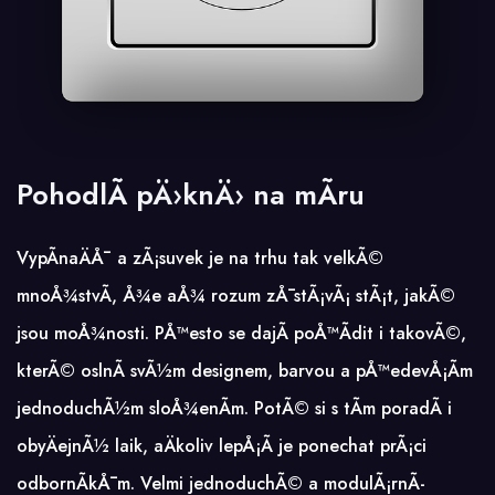
PohodlÃ­ pÄ›knÄ› na mÃ­ru
VypÃ­naÄÅ¯ a zÃ¡suvek je na trhu tak velkÃ©
mnoÅ¾stvÃ­, Å¾e aÅ¾ rozum zÅ¯stÃ¡vÃ¡ stÃ¡t, jakÃ©
jsou moÅ¾nosti. PÅ™esto se dajÃ­ poÅ™Ã­dit i takovÃ©,
kterÃ© oslnÃ­ svÃ½m designem, barvou a pÅ™edevÅ¡Ã­m
jednoduchÃ½m sloÅ¾enÃ­m. PotÃ© si s tÃ­m poradÃ­ i
obyÄejnÃ½ laik, aÄkoliv lepÅ¡Ã­ je ponechat prÃ¡ci
odbornÃ­kÅ¯m. Velmi jednoduchÃ© a modulÃ¡rnÃ­