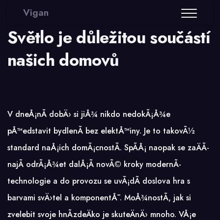
Vigan
Světlo je důležitou součástí
našich domovů
V dneÅ¡nÃ­ dobÄ› si jiÅ¾ nikdo nedokÃ¡Å¾e
pÅ™edstavit bydlenÃ­ bez elektÅ™iny. Je to takovÃ½
standard naÅ¡ich domÃ¡cnostÃ­. SpÃ­Å¡ naopak se zaÄÃ­
najÃ­ odrÃ¡Å¾et dalÅ¡Ã­ novÃ© kroky modernÃ­
technologie a do provozu se uvÃ¡dÃ­ doslova hra s
barvami svÄ›tel a komponentÅ¯. MoÅ¾nostÃ­, jak si
zvelebit svoje hnÃ­zdeÄko je skuteÄnÄ› mnoho. VÅ¡e