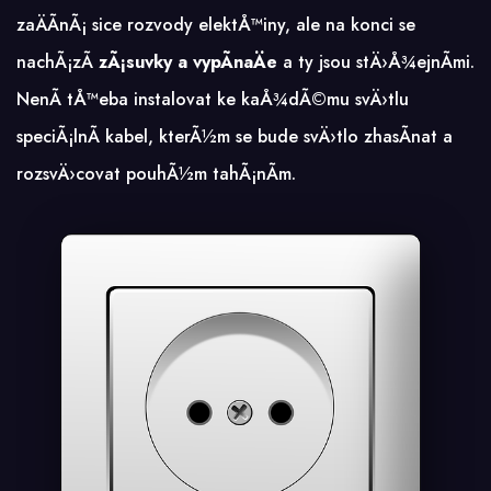
zaÄÃ­nÃ¡ sice rozvody elektÅ™iny, ale na konci se
nachÃ¡zÃ­
zÃ¡suvky a vypÃ­naÄe
a ty jsou stÄ›Å¾ejnÃ­mi.
NenÃ­ tÅ™eba instalovat ke kaÅ¾dÃ©mu svÄ›tlu
speciÃ¡lnÃ­ kabel, kterÃ½m se bude svÄ›tlo zhasÃ­nat a
rozsvÄ›covat pouhÃ½m tahÃ¡nÃ­m.