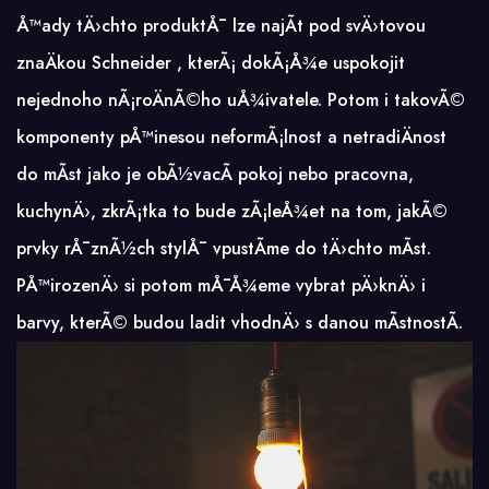
Å™ady tÄ›chto produktÅ¯ lze najÃ­t pod svÄ›tovou
znaÄkou Schneider
, kterÃ¡ dokÃ¡Å¾e uspokojit
nejednoho nÃ¡roÄnÃ©ho uÅ¾ivatele. Potom i takovÃ©
komponenty pÅ™inesou neformÃ¡lnost a netradiÄnost
do mÃ­st jako je obÃ½vacÃ­ pokoj nebo pracovna,
kuchynÄ›, zkrÃ¡tka to bude zÃ¡leÅ¾et na tom, jakÃ©
prvky rÅ¯znÃ½ch stylÅ¯ vpustÃ­me do tÄ›chto mÃ­st.
PÅ™irozenÄ› si potom mÅ¯Å¾eme vybrat pÄ›knÄ› i
barvy, kterÃ© budou ladit vhodnÄ› s danou mÃ­stnostÃ­.