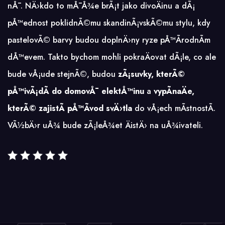
nÅ¯. NÄ›kdo to mÅ¯Å¾e brÃ¡t jako divoÄinu a dÃ¡
pÅ™ednost poklidnÃ©mu skandinÃ¡vskÃ©mu stylu, kdy
pastelovÃ© barvy budou doplnÄ›ny ryze pÅ™Ã­rodnÃ­m
dÅ™evem. Takto bychom mohli pokraÄovat dÃ¡le, co ale
bude vÅ¡ude stejnÃ©, budou
zÃ¡suvky, kterÃ©
pÅ™ivÃ¡dÃ­ do domovÅ¯ elektÅ™inu
a
vypÃ­naÄe,
kterÃ© zajistÃ­ pÅ™Ã­vod svÄ›tla
do vÅ¡ech mÃ­stnostÃ­.
VÃ½bÄ›r uÅ¾ bude zÃ¡leÅ¾et ÄistÄ› na uÅ¾ivateli.