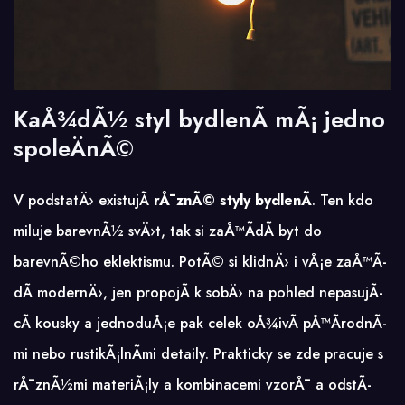
KaÅ¾dÃ½ styl bydlenÃ­ mÃ¡ jedno
spoleÄnÃ©
V podstatÄ› existujÃ­
rÅ¯znÃ© styly bydlenÃ­
. Ten kdo
miluje barevnÃ½ svÄ›t, tak si zaÅ™Ã­dÃ­ byt do
barevnÃ©ho eklektismu. PotÃ© si klidnÄ› i vÅ¡e zaÅ™Ã­
dÃ­ modernÄ›, jen propojÃ­ k sobÄ› na pohled nepasujÃ­
cÃ­ kousky a jednoduÅ¡e pak celek oÅ¾ivÃ­ pÅ™Ã­rodnÃ­
mi nebo rustikÃ¡lnÃ­mi detaily. Prakticky se zde pracuje s
rÅ¯znÃ½mi materiÃ¡ly a kombinacemi vzorÅ¯ a odstÃ­