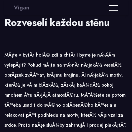
Vigan
Rozveselí každou stěnu
MÃ¡te v bytÄ› holÃ© zdi a chtÄ›li byste je nÄ›ÄÃ­m
vylepÅ¡it? Pokud mÃ¡te na stÄ›nÄ› nÄ›jakÃ½ veselÃ½
obrÃ¡zek zvÃ­Å™at, krÃ¡snu krajinu, Äi nÄ›jakÃ½ motiv,
kterÃ½ je vÃ¡m blÃ­zkÃ½, zÃ­skÃ¡ kaÅ¾dÃ½ pokoj
mnohem ÃºtulnÄ›jÅ¡Ã­ atmosfÃ©ru. MÅ¯Å¾ete se potom
tÅ™eba usadit do svÃ©ho oblÃ­benÃ©ho kÅ™esla a
relaxovat pÅ™i podhledu na motiv, kterÃ½ vÃ¡s vzal za
srdce. Proto naÅ¡e sluÅ¾by zahrnujÃ­ i
prodej plakÃ¡tÅ¯
.