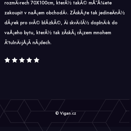
rozmÄ›rech 70X100cm, kterÃ½ takÃ© mÅ¯Å¾ete
zakoupit v naÅ¡em obchodÄ›. ZÃ­skÃ¡te tak jedineÄnÃ½
dÃ¡rek pro svÃ© blÃ­zkÃ©, Äi skvÄ›lÃ½ doplnÄ›k do
vaÅ¡eho bytu, kterÃ½ tak zÃ­skÃ¡ rÃ¡zem mnohem
ÃºtulnÄ›jÅ¡Ã­ nÃ¡dech.
© Vigan.cz