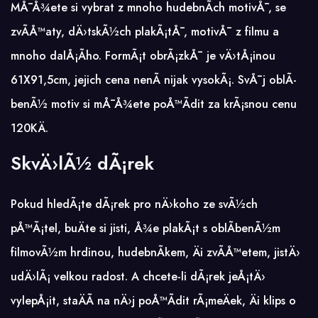
MÅ¯Å¾ete si vybrat z mnoho hudebnÃ­ch motivÅ¯, se
zvÃ­Å™aty, dÄ›tskÃ½ch plakÃ¡tÅ¯, motivÅ¯ z filmu a
mnoho dalÅ¡Ã­ho. FormÃ¡t obrÃ¡zkÅ¯ je vÄ›tÅ¡inou
61X91,5cm, jejich cena nenÃ­ nijak vysokÃ¡. SvÅ¯j oblÃ­
benÃ½ motiv si mÅ¯Å¾ete poÅ™Ã­dit za krÃ¡snou cenu
120KÄ.
SkvÄ›lÃ½ dÃ¡rek
Pokud hledÃ¡te dÃ¡rek pro nÄ›koho ze svÃ½ch
pÅ™Ã¡tel, buÄte si jisti, Å¾e plakÃ¡t s oblÃ­benÃ½m
filmovÃ½m hrdinou, hudebnÃ­kem, Äi zvÃ­Å™etem, jistÄ›
udÄ›lÃ¡ velkou radost. A chcete-li dÃ¡rek jeÅ¡tÄ›
vylepÅ¡it, staÄÃ­ na nÄ›j poÅ™Ã­dit rÃ¡meÄek, Äi klips o