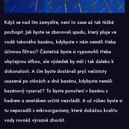
Když se nad tím zamyslíte, není to zase až tak těžké
pochopit. Jak byste se zbavovali spadu, který pluje ve
vodě takového bazénu, kdybyste v něm neměli třeba
účinnou filtraci? Částečně byste si vypomohli třeba
obyčejnou síťkou, ale výsledek by měl i tak daleko k
dokonalosti. A čím byste dostávali pryč nečistoty
usazené po stěnách a dně bazénu, kdybyste neměli
bazénový vysavač? To byste ponoření v bazénu s
hadrem a smetákem určitě nezvládli. A už vůbec byste si
tu neporadili s mikroorganismy, které dokážou kvalitu
vody rovněž výrazně zhoršit.