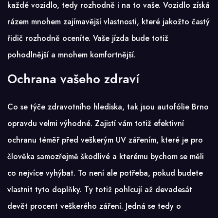
každé vozidlo, tedy rozhodně i na to vaše. Vozidlo získá
rázem mnohem zajímavější vlastnosti, které jakožto častý
řidič rozhodně oceníte. Vaše jízda bude totiž
pohodlnější a mnohem komfortnější.
Ochrana vašeho zdraví
Co se týče zdravotního hlediska, tak jsou autofólie Brno
opravdu velmi výhodné. Zajistí vám totiž efektivní
ochranu téměř před veškerým UV zářením, které je pro
člověka samozřejmě škodlivé a kterému bychom se měli
co nejvíce vyhýbat. To není ale potřeba, pokud budete
vlastnit tyto doplňky. Ty totiž pohlcují až devadesát
devět procent veškerého záření. Jedná se tedy o