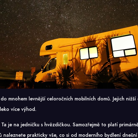
e do mnohem levnější
celoročních mobilních domů
. Jejich nižš
leko více výhod.
. Ta je na jedničku s hvězdičkou. Samozřejmě to platí primárně
aleznete prakticky vše, co si od moderního bydlení dnešní č