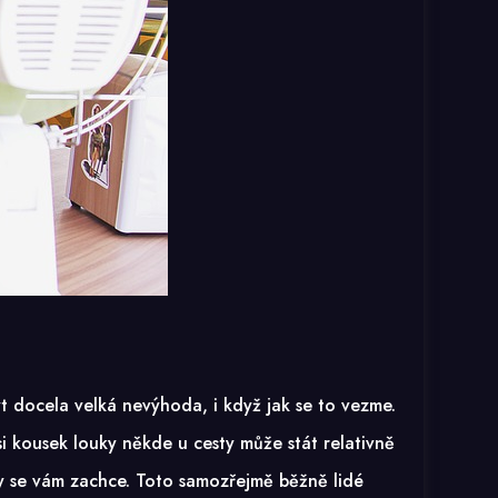
t docela velká nevýhoda, i když jak se to vezme.
i kousek louky někde u cesty může stát relativně
dy se vám zachce. Toto samozřejmě běžně lidé