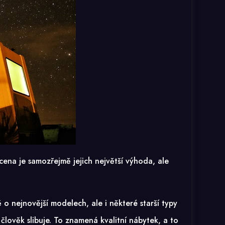
í cena je samozřejmě jejich největší výhoda, ale
 o nejnovější modelech, ale i některé starší typy
lověk slibuje. To znamená kvalitní nábytek, a to