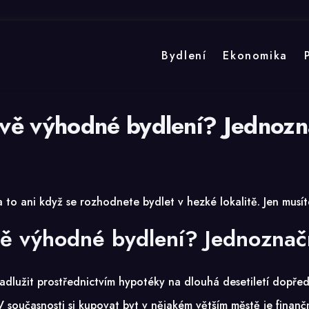
Bydlení
Ekonomika
ově výhodné bydlení? Jednoz
to ani když se rozhodnete bydlet v hezké lokalitě. Jen musíte
vě výhodné bydlení? Jednozna
dlužit prostřednictvím hypotéky na dlouhá desetiletí dopředu.
V současnosti si kupovat byt v nějakém větším městě je finanč