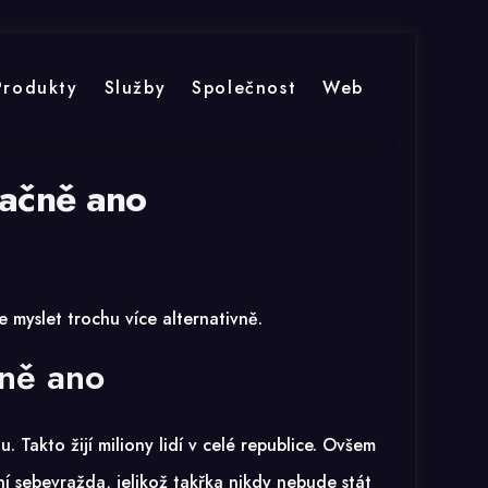
Produkty
Služby
Společnost
Web
načně ano
 myslet trochu více alternativně.
čně ano
 Takto žijí miliony lidí v celé republice. Ovšem
ní sebevražda, jelikož takřka nikdy nebude stát