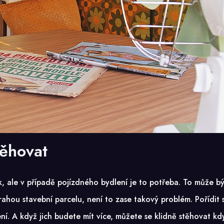
těhovat
k, ale v případě pojízdného bydlení je to potřeba. To může bý
hou stavební parcelu, není to zase takový problém. Pořídit s
ní. A když jich budete mít více, můžete se klidně stěhovat k