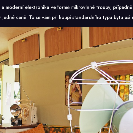
u a moderní elektronika ve formě mikrovlnné trouby, případně
 jedné ceně. To se vám při koupi standardního typu bytu asi 