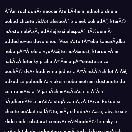
Å˜Ã­m rozhodnÄ› neocenÃ­te bÄ›hem jednoho dne a
pokud chcete vidÄ›t alespoÅˆ zlomek pokladÅ¯, kterÃ©
mÄ›sto nabÃ­zÃ­, udÄ›lejte si alespoÅˆ tÃ½dennÃ­
oddechovou dovolenou. VezmÄ›te tÅ™eba kamarÃ¡dku
nebo pÅ™Ã­tele a vyuÅ¾ijte moÅ¾nost, kterou vÃ¡m
nabÃ­zÃ­
letenky praha Å™Ã­m
a pÅ™eneste se za
pouhÃ© dvÄ› hodiny na jedno z Å™Ã­mskÃ½ch letiÅ¡Å¥,
odkud se pohodlnÄ› vlakem nebo metrem dostanete do
centra mÄ›sta. V jarnÃ­ch mÄ›sÃ­cÃ­ch je Å˜Ã­m
nÃ¡dhernÃ½ a urÄitÄ› stojÃ­ za nÃ¡vÅ¡tÄ›vu. Pokud si
chcete poÄkat na lÃ©to, mÃ¡te hodnÄ› Äasu, abyste si v
klidu mohli obstarat cenovÄ› vÃ½hodnÃ© letenky a
strÃ¡vili tak dny odpoÄinku v mÃ­stech, kde se tvoÅ™ila