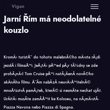
Vigan
Jarní Řím má neodolatelné
kouzlo
KromÄ› turistÅ¯ do tohoto malebnÃ©ho mÄ›sta rÃ¡di
jezdÃ­ i filmaÅ™i. JeÅ¡tÄ› pÅ™ed pÃ¡r tÃ½dny se zde
prohÃ¡nÄ›l Tom Cruise pÅ™i natÃ¡ÄenÃ­ novÃ©ho
akÄnÃ­ho filmu. Å˜Ã­m nabÃ­zÃ­ neuvÄ›Å™itelnÃ©
mnoÅ¾stvÃ­ pamÃ¡tek, kterÃ© si nesmÃ­te nechat ujÃ­t.
UrÄitÄ› musÃ­te zamÃ­Å™it ke Koloseu, na nÃ¡mÄ›stÃ­
Piazza Navona nebo Piazza di Spagna.