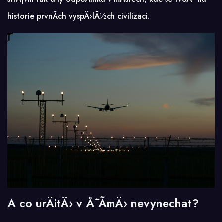
historie prvnÃ­ch vyspÄ›lÃ½ch civilizaci.
A co urÄitÄ› v Å˜Ã­mÄ› nevynechat?