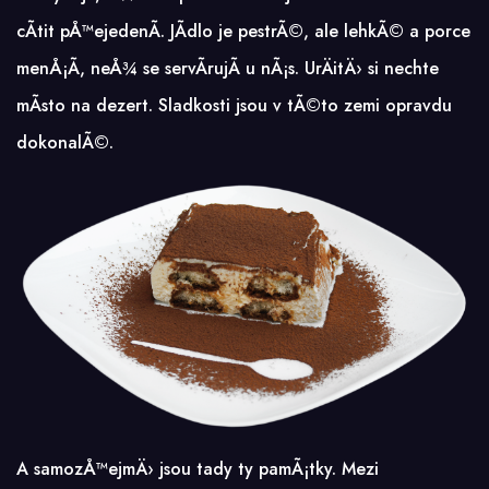
cÃ­tit pÅ™ejedenÃ­. JÃ­dlo je pestrÃ©, ale lehkÃ© a porce
menÅ¡Ã­, neÅ¾ se servÃ­rujÃ­ u nÃ¡s. UrÄitÄ› si nechte
mÃ­sto na dezert. Sladkosti jsou v tÃ©to zemi opravdu
dokonalÃ©.
A samozÅ™ejmÄ› jsou tady ty pamÃ¡tky. Mezi