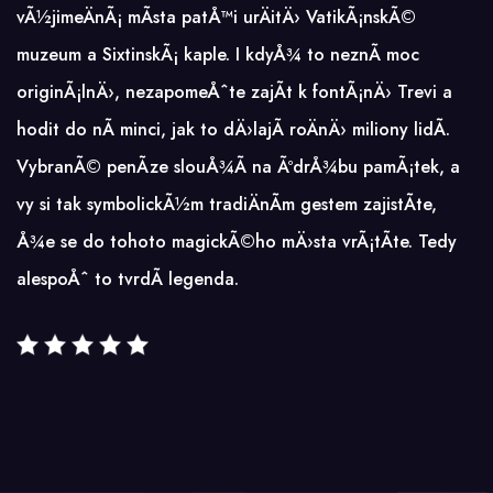
vÃ½jimeÄnÃ¡ mÃ­sta patÅ™i urÄitÄ› VatikÃ¡nskÃ©
muzeum a SixtinskÃ¡ kaple. I kdyÅ¾ to neznÃ­ moc
originÃ¡lnÄ›, nezapomeÅˆte zajÃ­t k fontÃ¡nÄ› Trevi a
hodit do nÃ­ minci, jak to dÄ›lajÃ­ roÄnÄ› miliony lidÃ­.
VybranÃ© penÃ­ze slouÅ¾Ã­ na ÃºdrÅ¾bu pamÃ¡tek, a
vy si tak symbolickÃ½m tradiÄnÃ­m gestem zajistÃ­te,
Å¾e se do tohoto magickÃ©ho mÄ›sta vrÃ¡tÃ­te. Tedy
alespoÅˆ to tvrdÃ­ legenda.