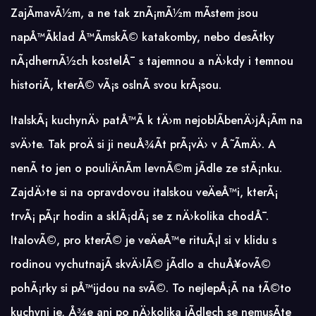
ZajÃ­mavÃ½m, a ne tak znÃ¡mÃ½m mÃ­stem jsou
napÅ™Ã­klad Å™Ã­mskÃ© katakomby, nebo desÃ­tky
nÃ¡dhernÃ½ch kostelÅ¯ s tajemnou a nÄ›kdy i temnou
historiÃ­, kterÃ© vÃ¡s oslnÃ­ svou krÃ¡sou.
ItalskÃ¡ kuchynÄ› patÅ™Ã­ k tÄ›m nejoblÃ­benÄ›jÅ¡Ã­m na
svÄ›te. Tak proÄ si ji neuÅ¾Ã­t prÃ¡vÄ› v Å˜Ã­mÄ›. A
nenÃ­ to jen o pouliÄnÃ­m levnÃ©m jÃ­dle ze stÃ¡nku.
ZajdÄ›te si na opravdovou italskou veÄeÅ™i, kterÃ¡
trvÃ¡ pÃ¡r hodin a sklÃ¡dÃ¡ se z nÄ›kolika chodÅ¯.
ItalovÃ©, pro kterÃ© je veÄeÅ™e rituÃ¡l si v klidu s
rodinou vychutnajÃ­ skvÄ›lÃ© jÃ­dlo a chuÅ¥ovÃ©
pohÃ¡rky si pÅ™ijdou na svÃ©. To nejlepÅ¡Ã­ na tÃ©to
kuchyni je, Å¾e ani po nÄ›kolika jÃ­dlech se nemusÃ­te