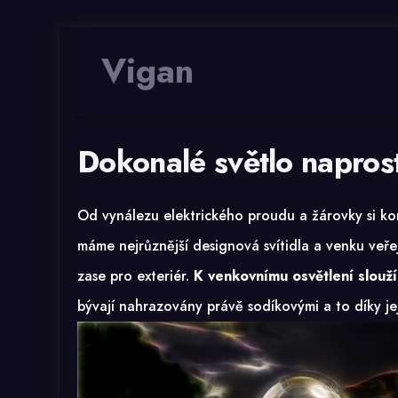
Vigan
Dokonalé světlo napros
Od vynálezu elektrického proudu a žárovky si 
máme nejrůznější designová svítidla a venku veře
zase pro exteriér.
K venkovnímu osvětlení slouží
bývají nahrazovány právě sodíkovými a to díky jeji