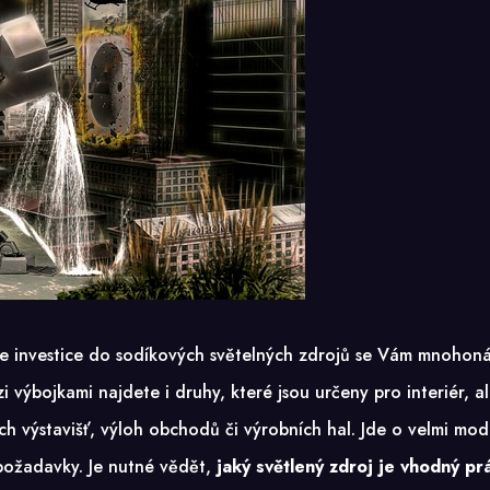
Ale investice do sodíkových světelných zdrojů se Vám mnohoná
zi výbojkami najdete i druhy, které jsou určeny pro interiér
h výstavišť, výloh obchodů či výrobních hal. Jde o velmi mode
 požadavky. Je nutné vědět,
jaký světlený zdroj je vhodný pr