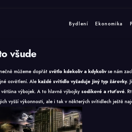
Bydlení
Ekonomika
to všude
konečně můžeme dopřát
světlo kdekoliv a kdykoliv
se nám zach
jné osvětlení. Ale
každé svítidlo vyžaduje jiný typ žárovky
. 
většina výbojek. A to hlavně
výbojky
sodíkové a rtuťové
. R
ch vyšší výkonnosti, ale i tak v některých svítidlech ještě na