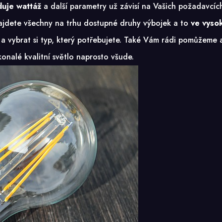
duje wattáž
a další parametry už závisí na Vašich požadavcí
ajdete všechny na trhu dostupné druhy výbojek a to
ve vysok
t a vybrat si typ, který potřebujete. Také Vám rádi pomůžem
konalé kvalitní světlo naprosto všude.