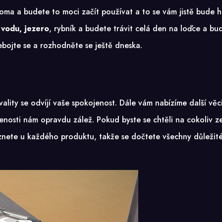
doma a budete to moci začít používat a to se vám jistě bude ho
 vodu, jezero
, rybník a budete trávit celá den na loďce a bud
bojte se a rozhodněte se ještě dneska.
kvality se odvíjí vaše spokojenost. Dále vám nabízíme další věc
jenosti nám opravdu zálež. Pokud byste se chtěli na cokoliv z
nete u každého produktu, takže se dočtete všechny důležité 