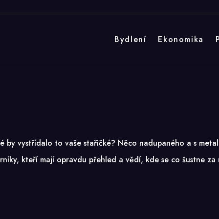
Bydlení
Ekonomika
é by vystřídalo to vaše stařičké? Něco nadupaného a s meta
níky, kteří mají opravdu přehled a vědí, kde se co šustne za 