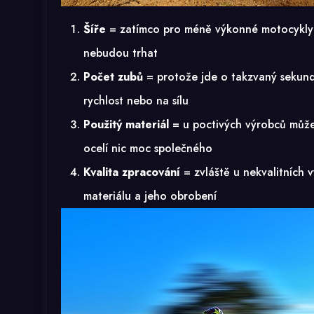
Šíře
= zatímco pro méně výkonné motocykly sta
nebudou trhat
Počet zubů
= protože jde o takzvaný sekund
rychlost nebo na sílu
Použitý materiál
= u poctivých výrobců můžete
ocelí nic moc společného
Kvalita zpracování
= zvláště u nekvalitních v
materiálu a jeho obrobení