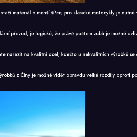
čí materiál o menší šířce, pro klasické motocykly je nutné vo
ární převod, je logické, že právě počtem zubů je možné ovli
 narazit na kvalitní ocel, kdežto u nekvalitních výrobků se č
ýrobků z Číny je možné vidět opravdu velké rozdíly oproti po