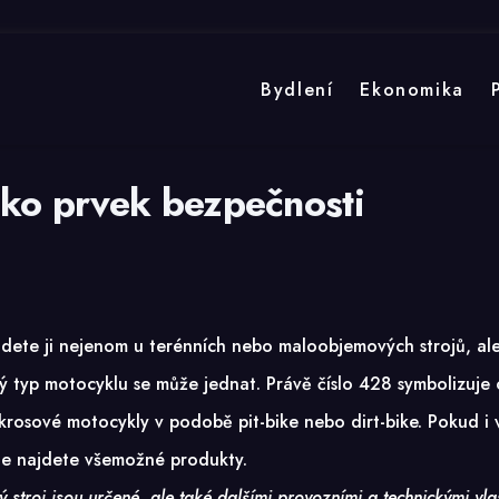
Bydlení
Ekonomika
ako prvek bezpečnosti
jdete ji nejenom u terénních nebo maloobjemových strojů, al
ký typ motocyklu se může jednat. Právě číslo 428 symbolizuje
osové motocykly v podobě pit-bike nebo dirt-bike. Pokud i vy
kde najdete všemožné produkty.
ý stroj jsou určené, ale také dalšími provozními a technickými vla