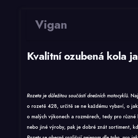
Vigan
Kvalitní ozubená kola j
Rozeta je důležitou součástí dnešních motocyklů
. Na
o
rozetě 428
, určitě se ne každému vybaví, o ja
o malých výkonech a rozměrech, tedy pro různé kr
nebo jiné výroby, pak je dobré znát sortiment, 
Rozety se obecně rozlišují nejenom dle toho, pro jak