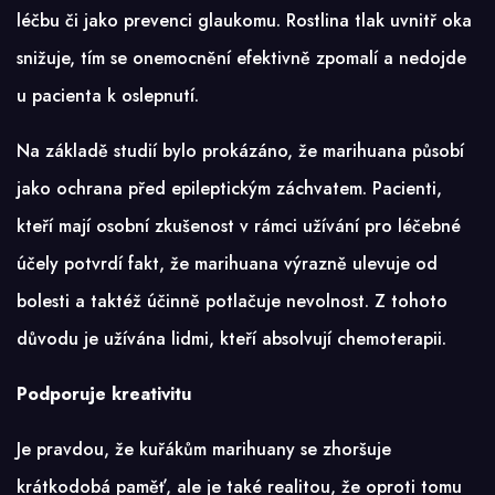
léčbu či jako prevenci glaukomu. Rostlina tlak uvnitř oka
snižuje, tím se onemocnění efektivně zpomalí a nedojde
u pacienta k oslepnutí.
Na základě studií bylo prokázáno, že marihuana působí
jako ochrana před epileptickým záchvatem. Pacienti,
kteří mají osobní zkušenost v rámci užívání pro léčebné
účely potvrdí fakt, že marihuana výrazně ulevuje od
bolesti a taktéž účinně potlačuje nevolnost. Z tohoto
důvodu je užívána lidmi, kteří absolvují chemoterapii.
Podporuje kreativitu
Je pravdou, že kuřákům marihuany se zhoršuje
krátkodobá paměť, ale je také realitou, že oproti tomu