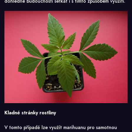
dohledné budoucnosti setkat i s tímto způsobem využití.
Kladné stránky rostliny
V tomto případě lze využít marihuanu pro samotnou