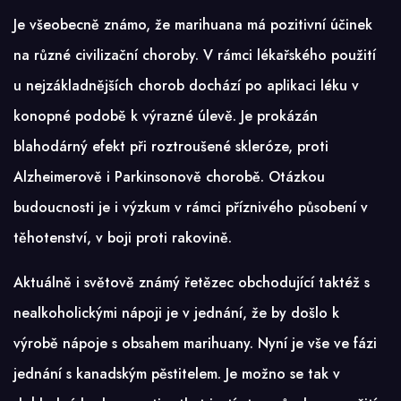
Je všeobecně známo, že marihuana má pozitivní účinek
na různé civilizační choroby. V rámci lékařského použití
u nejzákladnějších chorob dochází po aplikaci léku v
konopné podobě k výrazné úlevě. Je prokázán
blahodárný efekt při roztroušené skleróze, proti
Alzheimerově i Parkinsonově chorobě. Otázkou
budoucnosti je i výzkum v rámci příznivého působení v
těhotenství, v boji proti rakovině.
Aktuálně i světově známý řetězec obchodující taktéž s
nealkoholickými nápoji je v jednání, že by došlo k
výrobě nápoje s obsahem marihuany. Nyní je vše ve fázi
jednání s kanadským pěstitelem. Je možno se tak v