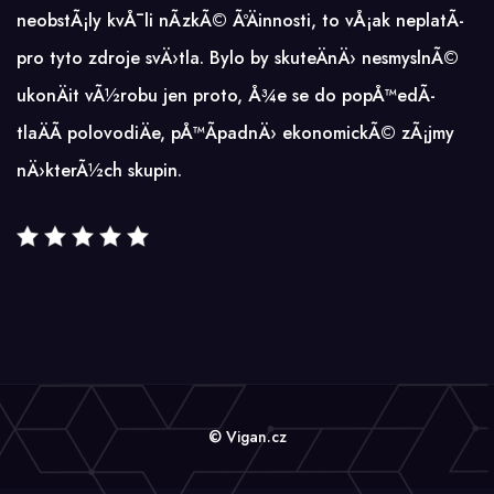
neobstÃ¡ly kvÅ¯li nÃ­zkÃ© ÃºÄinnosti, to vÅ¡ak neplatÃ­
pro tyto zdroje svÄ›tla. Bylo by skuteÄnÄ› nesmyslnÃ©
ukonÄit vÃ½robu jen proto, Å¾e se do popÅ™edÃ­
tlaÄÃ­ polovodiÄe, pÅ™Ã­padnÄ› ekonomickÃ© zÃ¡jmy
nÄ›kterÃ½ch skupin.
© Vigan.cz