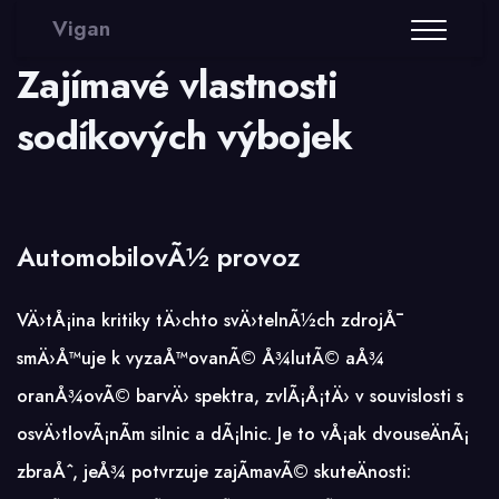
Vigan
Zajímavé vlastnosti
sodíkových výbojek
AutomobilovÃ½ provoz
VÄ›tÅ¡ina kritiky tÄ›chto svÄ›telnÃ½ch zdrojÅ¯
smÄ›Å™uje k vyzaÅ™ovanÃ© Å¾lutÃ© aÅ¾
oranÅ¾ovÃ© barvÄ› spektra, zvlÃ¡Å¡tÄ› v souvislosti s
osvÄ›tlovÃ¡nÃ­m silnic a dÃ¡lnic. Je to vÅ¡ak dvouseÄnÃ¡
zbraÅˆ, jeÅ¾ potvrzuje zajÃ­mavÃ© skuteÄnosti: