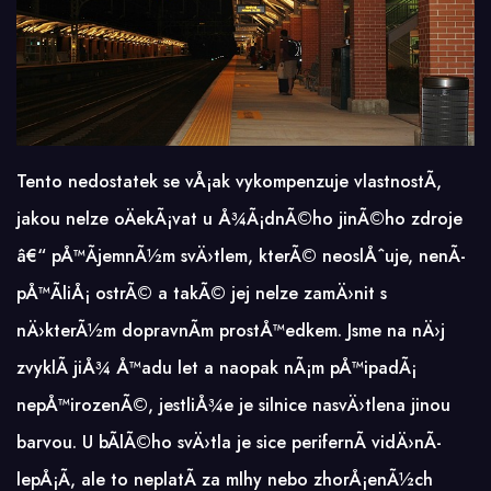
Tento nedostatek se vÅ¡ak vykompenzuje vlastnostÃ­,
jakou nelze oÄekÃ¡vat u Å¾Ã¡dnÃ©ho jinÃ©ho zdroje
â€“ pÅ™Ã­jemnÃ½m svÄ›tlem, kterÃ© neoslÅˆuje, nenÃ­
pÅ™Ã­liÅ¡ ostrÃ© a takÃ© jej nelze zamÄ›nit s
nÄ›kterÃ½m dopravnÃ­m prostÅ™edkem. Jsme na nÄ›j
zvyklÃ­ jiÅ¾ Å™adu let a naopak nÃ¡m pÅ™ipadÃ¡
nepÅ™irozenÃ©, jestliÅ¾e je silnice nasvÄ›tlena jinou
barvou. U bÃ­lÃ©ho svÄ›tla je sice perifernÃ­ vidÄ›nÃ­
lepÅ¡Ã­, ale to neplatÃ­ za mlhy nebo zhorÅ¡enÃ½ch