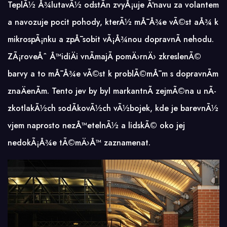
TeplÃ½ Å¾lutavÃ½ odstÃ­n zvyÅ¡uje Ãºnavu za volantem
a navozuje pocit pohody, kterÃ½ mÅ¯Å¾e vÃ©st aÅ¾ k
mikrospÃ¡nku a zpÅ¯sobit vÃ¡Å¾nou dopravnÃ­ nehodu.
ZÃ¡roveÅˆ Å™idiÄi vnÃ­majÃ­ pomÄ›rnÄ› zkreslenÃ©
barvy a to mÅ¯Å¾e vÃ©st k problÃ©mÅ¯m s dopravnÃ­m
znaÄenÃ­m. Tento jev by byl markantnÃ­ zejmÃ©na u nÃ­
zkotlakÃ½ch sodÃ­kovÃ½ch
vÃ½bojek
, kde je barevnÃ½
vjem naprosto nezÅ™etelnÃ½ a lidskÃ© oko jej
nedokÃ¡Å¾e tÃ©mÄ›Å™ zaznamenat.