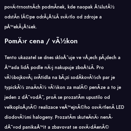
povÄ›trnostnÃ­ch podmÃ­nek, kde naopak Å¾lutÃ½
odstÃ­n lÃ©pe odrÃ¡Å¾Ã­ svÄ›tlo od zdroje a
pÅ™ekÃ¡Å¾ek.
PomÄ›r cena / vÃ½kon
Tento ukazatel se dnes skloÅˆuje ve vÅ¡ech pÃ¡dech a
Å™ada lidÃ­ podle nÄ›j nakupuje zboÅ¾Ã­. Pro
vÃ½bojkovÃ¡ svÃ­tidla na bÃ¡zi sodÃ­kovÃ½ch par je
typickÃ½ znaÄnÃ½ vÃ½kon za malÃ© penÃ­ze a to je
jeden z dÅ¯vodÅ¯, proÄ se prozatÃ­m upustilo od
velkoploÅ¡nÃ© realizace veÅ™ejnÃ©ho osvÄ›tlenÃ­ LED
diodovÃ½mi halogeny. ProzatÃ­m skuteÄnÄ› nenÃ­
dÅ¯vod panikaÅ™it a zbavovat se osvÄ›dÄenÃ©