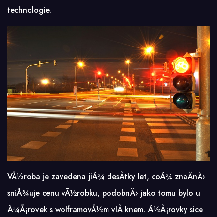
technologie.
VÃ½roba je zavedena jiÅ¾ desÃ­tky let, coÅ¾ znaÄnÄ›
sniÅ¾uje cenu vÃ½robku, podobnÄ› jako tomu bylo u
Å¾Ã¡rovek s wolframovÃ½m vlÃ¡knem. Å½Ã¡rovky sice