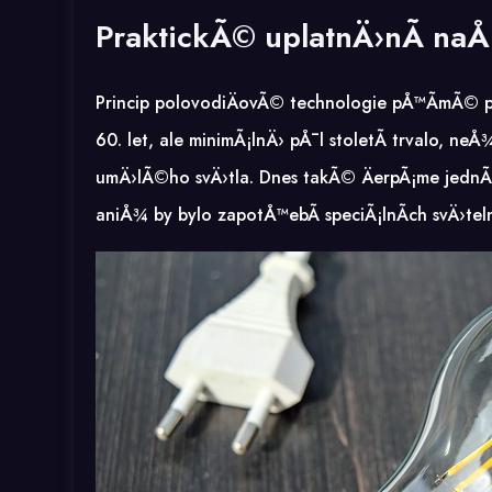
PraktickÃ© uplatnÄ›nÃ­ na
Princip polovodiÄovÃ© technologie pÅ™Ã­mÃ© p
60. let, ale minimÃ¡lnÄ› pÅ¯l stoletÃ­ trvalo,
umÄ›lÃ©ho svÄ›tla. Dnes takÃ© ÄerpÃ¡me jednÃ
aniÅ¾ by bylo zapotÅ™ebÃ­ speciÃ¡lnÃ­ch svÄ›teln