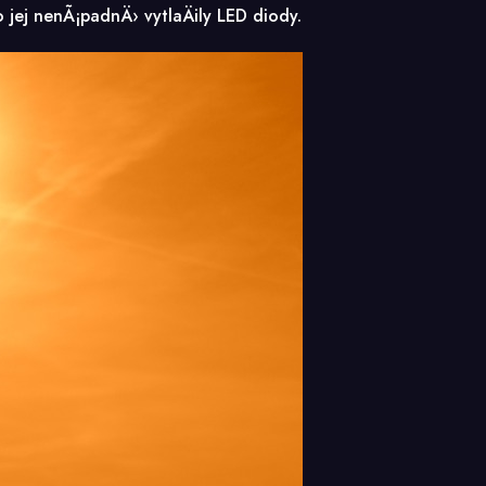
 jej nenÃ¡padnÄ› vytlaÄily LED diody.