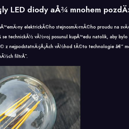
Å¡ly LED diody aÅ¾ mnohem pozdÄ›
Å™emÄ›ny elektrickÃ©ho stejnosmÄ›rnÃ©ho proudu na svÄ›te
 neÅ¾ se technickÃ½ vÃ½voj posunul kupÅ™edu natolik, aby by
© z nejpodstatnÄ›jÅ¡Ã­ch vÃ½hod tÃ©to technologie â€“ mo
Ã½ch filtrÅ¯.