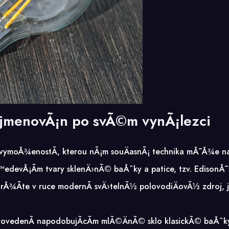
jmenovÃ¡n po svÃ©m vynÃ¡lezci
­ vymoÅ¾enostÃ­, kterou nÃ¡m souÄasnÃ¡ technika mÅ¯Å¾e n
™edevÅ¡Ã­m tvary sklenÄ›nÃ© baÅˆky a patice, tzv. EdisonÅ¯v
Å¾Ã­te v ruce modernÃ­ svÄ›telnÃ½ polovodiÄovÃ½ zdroj, jste
provedenÃ­ napodobujÃ­cÃ­m mlÃ©ÄnÃ© sklo klasickÃ© baÅˆky