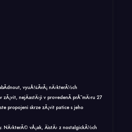
abÃ­dnout, vyuÅ¾Ã­vÃ¡ nÄ›kterÃ½ch
 zÃ¡vit, nejÄastÄ›ji v provedenÃ­ prÅ¯mÄ›ru 27
 propojeni skrze zÃ¡vit patice s jeho
. NÄ›kterÃ© vÅ¡ak, ÄistÄ› z nostalgickÃ½ch