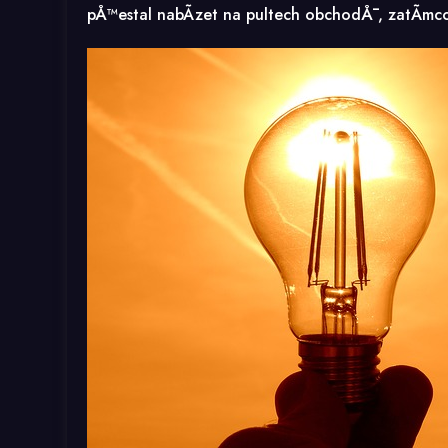
pÅ™estal nabÃ­zet na pultech obchodÅ¯, zatÃ­mco