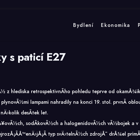
Bydlení
Ekonomika
y s paticí E27
avÃ½ z hlediska retrospektivnÃ­ho pohledu teprve od okamÅ¾i
plynovÃ½mi lampami nahradily na konci 19. stol. prvnÃ­ ob
›kolik desÃ­tek let.
tuÅ¥ovÃ½ch, sodÃ­kovÃ½ch a halogenidovÃ½ch vÃ½bojek a v
ejrozÅ¡Ã­Å™enÄ›jÅ¡Ã­ typ svÄ›telnÃ½ch zdrojÅ¯ drÅ¾el prim