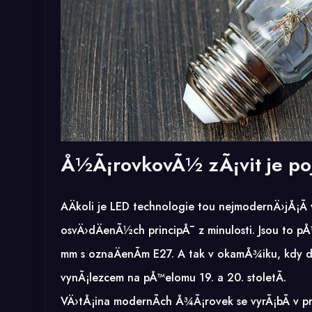
Å½Ã¡rovkovÃ½ zÃ¡vit je po
AÄkoli je LED technologie tou nejmodernÄ›jÅ¡Ã
osvÄ›dÄenÃ½ch principÅ¯ z minulosti. Jsou to pÅ
mm s oznaÄenÃ­m E27. A tak v okamÅ¾iku, kdy dr
vynÃ¡lezcem na pÅ™elomu 19. a 20. stoletÃ­.
VÄ›tÅ¡ina modernÃ­ch Å¾Ã¡rovek se vyrÃ¡bÃ­ v 