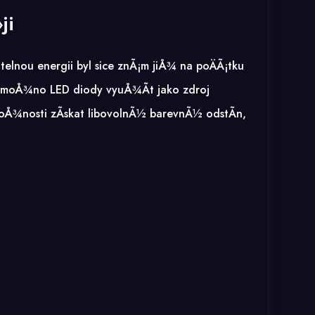
ji
lnou energii byl sice znÃ¡m jiÅ¾ na poÄÃ¡tku
lo moÅ¾no LED diody vyuÅ¾Ã­t jako zdroj
Å¾nosti zÃ­skat libovolnÃ½ barevnÃ½ odstÃ­n,