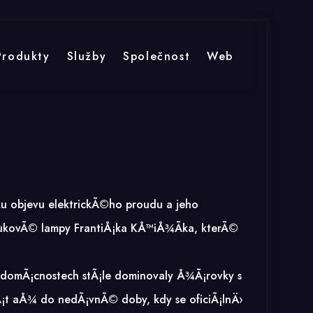
Produkty
Služby
Společnost
Web
ku objevu elektrickÃ©ho proudu a jeho
loukovÃ© lampy FrantiÅ¡ka KÅ™iÅ¾Ã­ka, kterÃ©
 domÃ¡cnostech stÃ¡le dominovaly
Å¾Ã¡rovky
s
Ã¡t aÅ¾ do nedÃ¡vnÃ© doby, kdy se oficiÃ¡lnÄ›