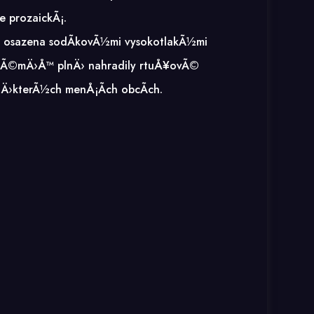
e prozaickÃ¡.
tel osazena sodÃ­kovÃ½mi vysokotlakÃ½mi
¾ tÃ©mÄ›Å™ plnÄ› nahradily rtuÅ¥ovÃ©
nÄ›kterÃ½ch menÅ¡Ã­ch obcÃ­ch.