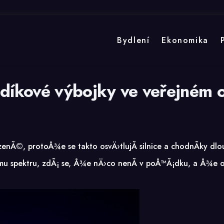
Bydlení
Ekonomika
díkové výbojky ve veřejném o
Ã©, protoÅ¾e se takto osvÄ›tlujÃ­ silnice a chodnÃ­ky dl
mu spektru, zdÃ¡ se, Å¾e nÄ›co nenÃ­ v poÅ™Ã¡dku, a Å¾e