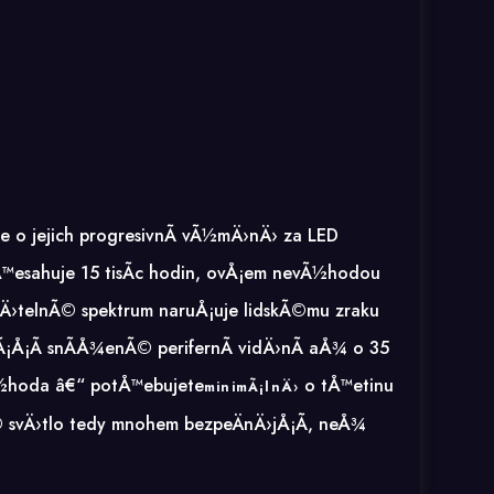
e o jejich progresivnÃ­ vÃ½mÄ›nÄ› za
LED
t pÅ™esahuje 15 tisÃ­c hodin, ovÅ¡em nevÃ½hodou
vÄ›telnÃ© spektrum naruÅ¡uje lidskÃ©mu zraku
Ã¡Å¡Ã­ snÃ­Å¾enÃ© perifernÃ­ vidÄ›nÃ­ aÅ¾ o 35
evÃ½hoda â€“ potÅ™ebujete
o tÅ™etinu
minimÃ¡lnÄ›
Ã© svÄ›tlo tedy mnohem bezpeÄnÄ›jÅ¡Ã­, neÅ¾