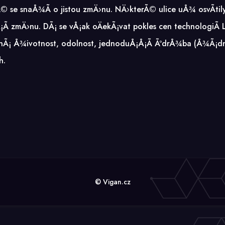
kÃ© se snaÅ¾Ã­ o jistou zmÄ›nu. NÄ›kterÃ© ulice uÅ¾ osvÃ­t
¡Ã­ zmÄ›nu. DÃ¡ se vÅ¡ak oÄekÃ¡vat pokles cen technologiÃ­
hÃ¡ Å¾ivotnost, odolnost, jednoduÅ¡Å¡Ã­ ÃºdrÅ¾ba (Å¾Ã¡d
h.
© Vigan.cz