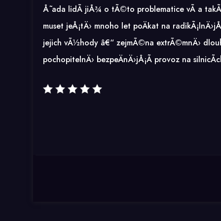
Å˜ada lidÃ­ jiÅ¾ o tÃ©to problematice vÃ­ a ta
muset jeÅ¡tÄ› mnoho let poÄkat na radikÃ¡lnÄ›jÅ
jejich vÃ½hody â€“ zejmÃ©na extrÃ©mnÄ› dlou
pochopitelnÄ› bezpeÄnÄ›jÅ¡Ã­ provoz na silnicÃ­c