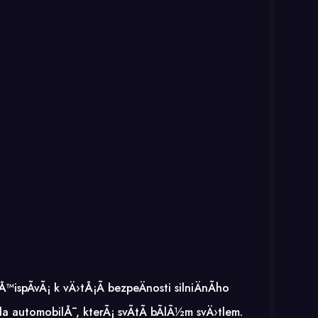
pÃ­vÃ¡ k vÄ›tÅ¡Ã­ bezpeÄnosti silniÄnÃ­ho
automobilÅ¯, kterÃ¡ svÃ­tÃ­ bÃ­lÃ½m svÄ›tlem.