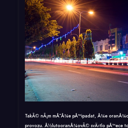
TakÃ© nÃ¡m mÅ¯Å¾e pÅ™ipadat, Å¾e oranÅ¾ovÃ¡ b
provozu. Å½lutooranÅ¾ovÃ© svÄ›tlo pÅ™ece tolik