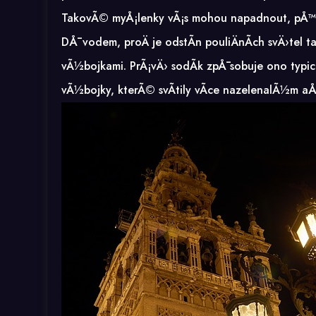
TakovÃ© myÅ¡lenky vÃ¡s mohou napadnout, pÅ™ito
DÅ¯vodem, proÄ je odstÃ­n pouliÄnÃ­ch svÄ›tel t
vÃ½bojkami. PrÃ¡vÄ› sodÃ­k zpÅ¯sobuje ono ty
vÃ½bojky, kterÃ© svÃ­tily vÃ­ce nazelenalÃ½m a