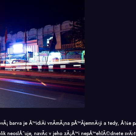
arva je Å™idiÄi vnÃ­mÃ¡na pÅ™Ã­jemnÄ›ji a tedy, Å¾e pÅ™is
 neoslÅˆuje, navÃ­c v jeho zÃ¡Å™i nepÅ™ehlÃ©dnete svÄ›tla 