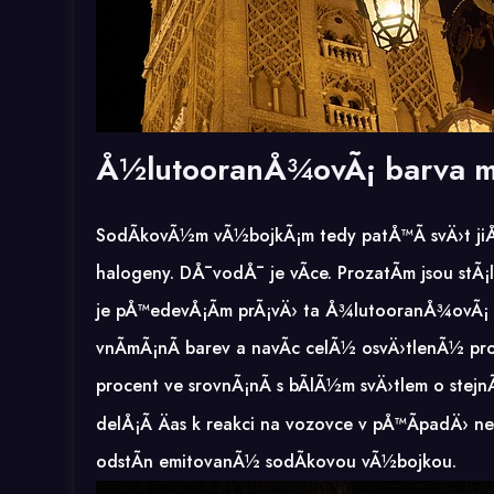
Å½lutooranÅ¾ovÃ¡ barva mÃ¡ 
SodÃ­kovÃ½m vÃ½bojkÃ¡m tedy patÅ™Ã­ svÄ›t jiÅ¾
halogeny
. DÅ¯vodÅ¯ je vÃ­ce. ProzatÃ­m jsou stÃ
je pÅ™edevÅ¡Ã­m prÃ¡vÄ› ta Å¾lutooranÅ¾ovÃ¡ b
vnÃ­mÃ¡nÃ­ barev a navÃ­c celÃ½ osvÄ›tlenÃ½ pr
procent ve srovnÃ¡nÃ­ s bÃ­lÃ½m svÄ›tlem o ste
delÅ¡Ã­ Äas k reakci na vozovce v pÅ™Ã­padÄ› n
odstÃ­n emitovanÃ½ sodÃ­kovou vÃ½bojkou.