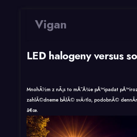
Vigan
LED halogeny versus so
MnohÃ½m z nÃ¡s to mÅ¯Å¾e pÅ™ipadat pÅ™irozen
zahlÃ©dneme bÃ­lÃ© svÄ›tlo, podobnÃ© dennÃ­
â€œ.