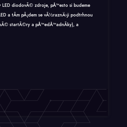
ily LED diodovÃ© zdroje, pÅ™esto si budeme
 LED a tÃ­m pÃ¡dem se vÃ½raznÄ›ji podtrhnou
nÃ© startÃ©ry a pÅ™edÅ™adnÃ­ky), a