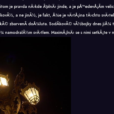
m je pravda nÄ›kde ÃºplnÄ› jinde, a je pÅ™edevÅ¡Ã­m velic
akovÃ½, a ne jinÃ½, je fakt, Å¾e je vÄ›tÅ¡ina tÄ›chto svÄ›
pickÃ© zbarvenÃ­ doÅ¾luta. SodÃ­kovÃ© vÃ½bojky dnes jiÅ
Å¾ namodralÃ½m svÄ›tlem. MaximÃ¡lnÄ› se s nimi setkÃ¡te v 