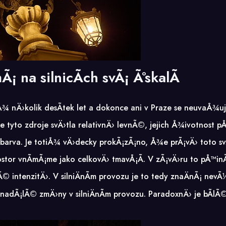
na silnicÃ­ch svÃ¡ ÃºskalÃ­
 nÄ›kolik desÃ­tek let a dokonce ani v Praze se neuvaÅ¾uj
¡le tyto zdroje svÄ›tla relativnÄ› levnÃ©, jejich Å¾ivotnos
arva. Je totiÅ¾ vÄ›decky prokÃ¡zÃ¡no, Å¾e prÃ¡vÄ› toto s
ostor vnÃ­mÃ¡me jako celkovÄ› tmavÅ¡Ã­. V zÃ¡vÄ›ru to pÅ™in
jnÃ© intenzitÄ›. V silniÄnÃ­m provozu je to tedy znaÄnÃ¡ n
enadÃ¡lÃ© zmÄ›ny v silniÄnÃ­m provozu. ParadoxnÄ› je bÃ­l