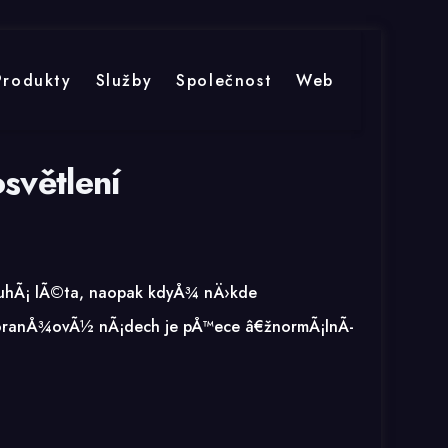
Produkty
Služby
Společnost
Web
světlení
ouhÃ¡ lÃ©ta, naopak kdyÅ¾ nÄ›kde
 oranÅ¾ovÃ½ nÃ¡dech je pÅ™ece â€žnormÃ¡lnÃ­